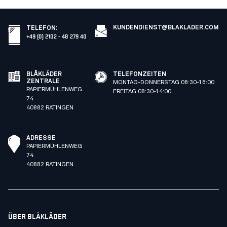
KUNDENDIENST@BLAKLADER.COM
TELEFON
:
+49 (0) 2102 - 48 279 40
BLÅKLÄDER
TELEFONZEITEN
ZENTRALE
MONTAG-DONNERSTAG 08:30-16:00
PAPIERMÜHLENWEG
FREITAG 08:30-14:00
74
40882 RATINGEN
ADRESSE
PAPIERMÜHLENWEG
74
40882 RATINGEN
ÜBER BLÅKLÄDER