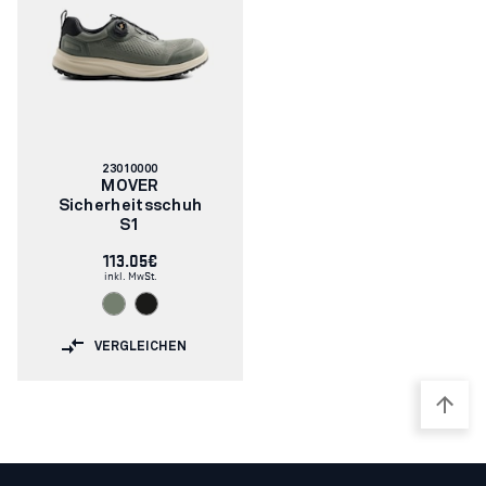
Artikelnummer:
23010000
MOVER
Sicherheitsschuh
S1
113.05€
inkl. MwSt.
VERGLEICHEN