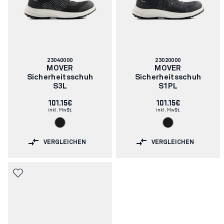
Artikelnummer:
Artikelnummer:
23040000
23020000
MOVER
MOVER
Sicherheitsschuh
Sicherheitsschuh
S3L
S1PL
101.15€
101.15€
inkl. MwSt.
inkl. MwSt.
VERGLEICHEN
VERGLEICHEN