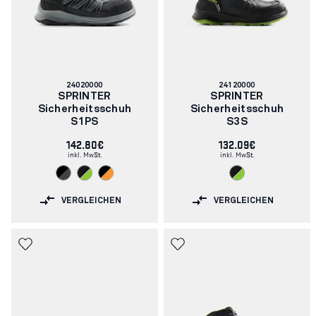
Artikelnummer:
Artikelnummer:
24020000
24120000
SPRINTER
SPRINTER
Sicherheitsschuh
Sicherheitsschuh
S1PS
S3S
142.80€
132.09€
inkl. MwSt.
inkl. MwSt.
VERGLEICHEN
VERGLEICHEN