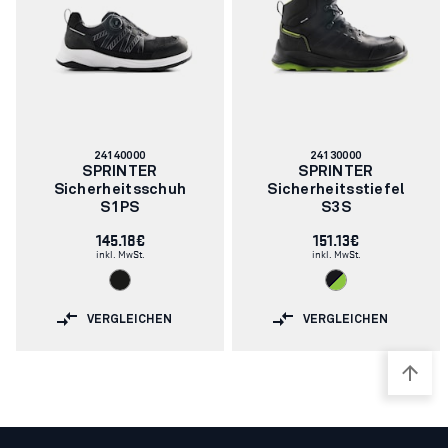
Artikelnummer:
Artikelnummer:
24140000
24130000
SPRINTER
SPRINTER
Sicherheitsschuh
Sicherheitsstiefel
S1PS
S3S
145.18€
151.13€
inkl. MwSt.
inkl. MwSt.
VERGLEICHEN
VERGLEICHEN