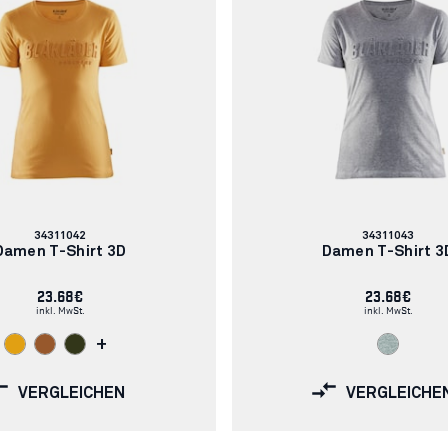
Artikelnummer:
Artikelnummer:
34311042
34311043
Damen T-Shirt 3D
Damen T-Shirt 3
23.68€
23.68€
inkl. MwSt.
inkl. MwSt.
+
VERGLEICHEN
VERGLEICHE