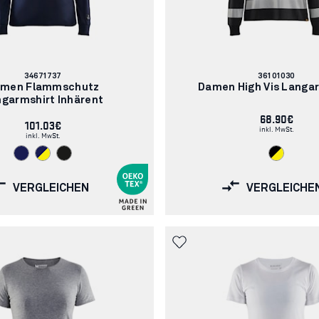
Artikelnummer:
Artikelnummer:
34671737
36101030
men Flammschutz
Damen High Vis Langa
garmshirt Inhärent
68.90€
101.03€
inkl. MwSt.
inkl. MwSt.
VERGLEICHEN
VERGLEICHE