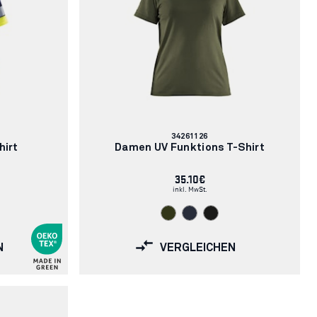
Artikelnummer:
34261126
hirt
Damen UV Funktions T-Shirt
35.10€
inkl. MwSt.
N
VERGLEICHEN