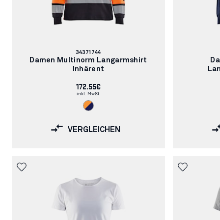
Artikelnummer:
34371744
Damen Multinorm Langarmshirt
Da
Inhärent
Lan
172.55€
inkl. MwSt.
VERGLEICHEN