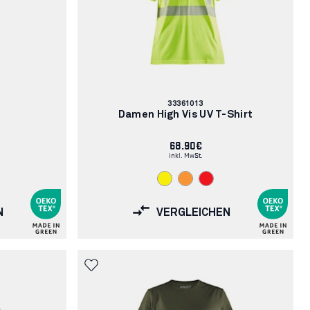
Artikelnummer:
33361013
Damen High Vis UV T-Shirt
68.90€
inkl. MwSt.
N
VERGLEICHEN