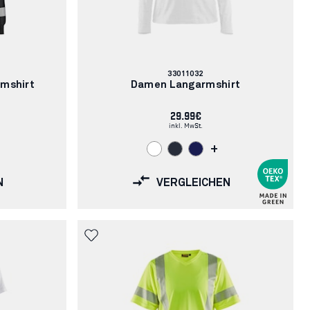
Artikelnummer:
33011032
rmshirt
Damen Langarmshirt
29.99€
inkl. MwSt.
+
N
VERGLEICHEN