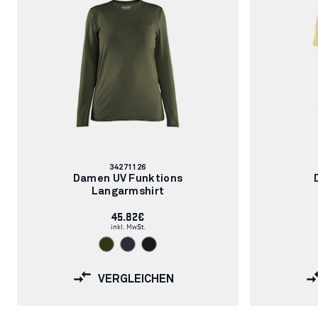
Artikelnummer:
34271126
Damen UV Funktions
Langarmshirt
45.82€
inkl. MwSt.
VERGLEICHEN