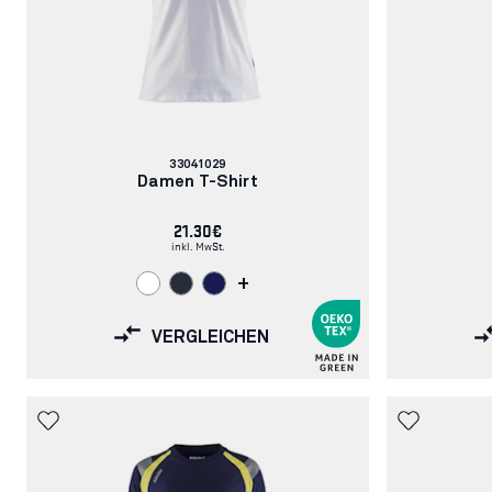
Artikelnummer:
33041029
Damen T-Shirt
21.30€
inkl. MwSt.
+
VERGLEICHEN