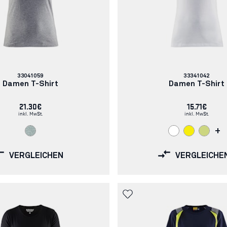
Artikelnummer:
Artikelnummer:
33041059
33341042
Damen T-Shirt
Damen T-Shirt
21.30€
15.71€
inkl. MwSt.
inkl. MwSt.
+
VERGLEICHEN
VERGLEICHE