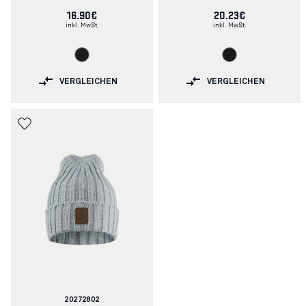
16.90€
20.23€
inkl. MwSt.
inkl. MwSt.
VERGLEICHEN
VERGLEICHEN
Artikelnummer:
20272802