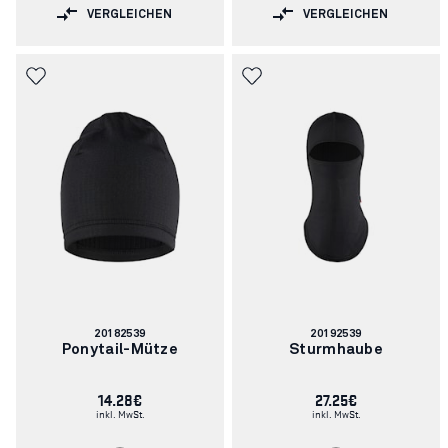
VERGLEICHEN
VERGLEICHEN
Artikelnummer:
Artikelnummer:
20182539
20192539
Ponytail-Mütze
Sturmhaube
14.28€
27.25€
inkl. MwSt.
inkl. MwSt.