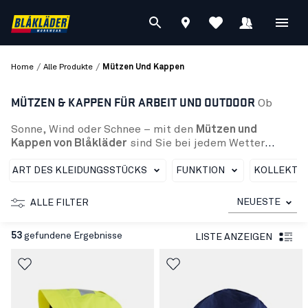
/
/
Home
Alle Produkte
Mützen Und Kappen
MÜTZEN & KAPPEN FÜR ARBEIT UND OUTDOOR
Ob
Sonne, Wind oder Schnee – mit den
Mützen und
Kappen von Blåkläder
sind Sie bei jedem Wetter
optimal ausgestattet. Von Trucker-, Baseball- und
High-Vis-Kappen bis hin zu wärmenden Wintermützen
ART DES KLEIDUNGSSTÜCKS
FUNKTION
KOLLEKTI
bietet das Sortiment für Damen und Herren die
passende Kopfbedeckung für jeden Einsatzbereich.
NEUESTE
ALLE FILTER
Die Blåkläder Mützen überzeugen durch funktionale
Materialien und ein durchdachtes Design. Ob
53
gefundene Ergebnisse
LISTE ANZEIGEN
klassische Strickmütze, winddichte Fleecemütze,
Variante aus Merinowolle oder High-Vis-Modell – sie
alle halten Sie zuverlässig warm und sorgen für
höchsten Tragekomfort. Ergänzt wird die Kollektion
durch Regenhüte, Sturmhauben und Schlauchtücher