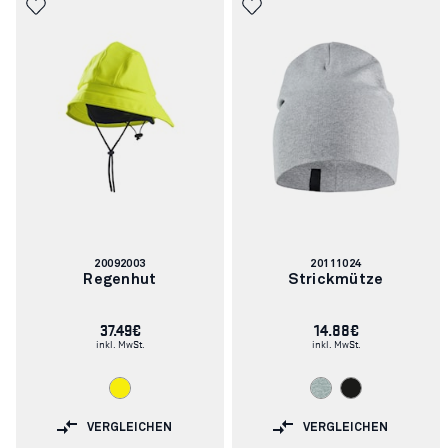
Artikelnummer:
Artikelnummer:
20092003
20111024
Regenhut
Strickmütze
37.49€
14.88€
inkl. MwSt.
inkl. MwSt.
VERGLEICHEN
VERGLEICHEN