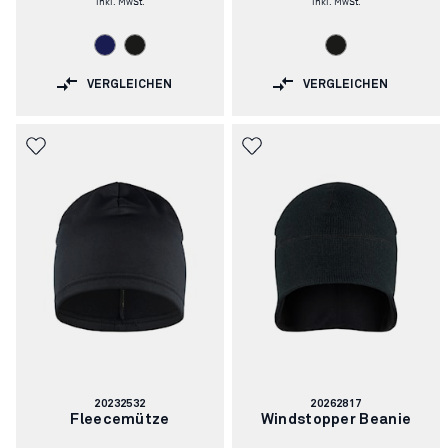
VERGLEICHEN
VERGLEICHEN
Artikelnummer:
Artikelnummer:
20232532
20262817
Fleecemütze
Windstopper Beanie