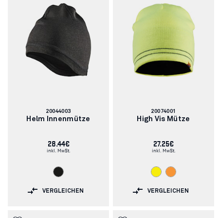
Artikelnummer:
Artikelnummer:
20044003
20074001
Helm Innenmütze
High Vis Mütze
28.44€
27.25€
inkl. MwSt.
inkl. MwSt.
VERGLEICHEN
VERGLEICHEN