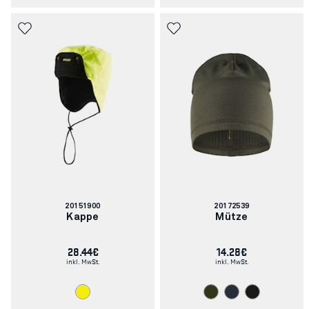
Artikelnummer:
Artikelnummer:
20151900
20172539
Kappe
Mütze
28.44€
14.28€
inkl. MwSt.
inkl. MwSt.