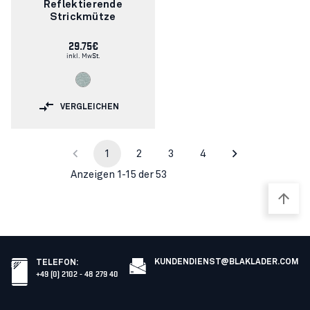
Reflektierende
Strickmütze
29.75€
inkl. MwSt.
VERGLEICHEN
1
2
3
4
Anzeigen 1-15 der 53
KUNDENDIENST@BLAKLADER.COM
TELEFON
:
+49 (0) 2102 - 48 279 40