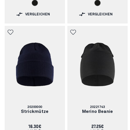
VERGLEICHEN
VERGLEICHEN
Artikelnummer:
Artikelnummer:
20200000
20221743
Strickmütze
Merino Beanie
16.30€
27.25€
inkl. MwSt.
inkl. MwSt.