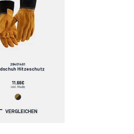
ionell, selbst unter anspruchsvollen Bedingungen.
Artikelnummer:
28401461
dschuh Hitzeschutz
11.66€
inkl. MwSt.
VERGLEICHEN