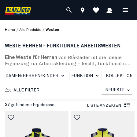
/
/
Home
Alle Produkte
Westen
WESTE HERREN – FUNKTIONALE ARBEITSWESTEN
Eine Weste für Herren
von Blåkläder ist die ideale
Ergänzung zur Arbeitskleidung – leicht, funktional und
robust zugleich. Sie bietet
maximale Bewegungsfreiheit und
DAMEN/HERREN/KINDER
FUNKTION
KOLLEKTIONE
praktischen Stauraum für Werkzeuge und Zubehör. Ob
auf der Baustelle, bei Montagearbeiten oder im
NEUESTE
ALLE FILTER
Handwerk: Eine Arbeitsweste Herren sorgt für
Komfort und Effizienz im Arbeitsalltag.
32
gefundene Ergebnisse
LISTE ANZEIGEN
Das Sortiment reicht von der Softshell Weste Herren,
die Wind und Feuchtigkeit abhält, über die
wärmende Fleecewestebis hin zur Wärmeweste für
kalte Arbeitstage. Für erhöhte Sicherheit stehen High
Vis Westen und Sicherheitswestenmit reflektierenden