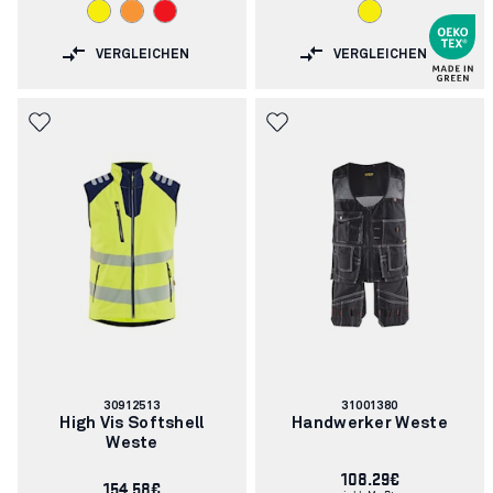
VERGLEICHEN
VERGLEICHEN
Artikelnummer:
Artikelnummer:
30912513
31001380
High Vis Softshell
Handwerker Weste
Weste
108.29€
154.58€
inkl. MwSt.