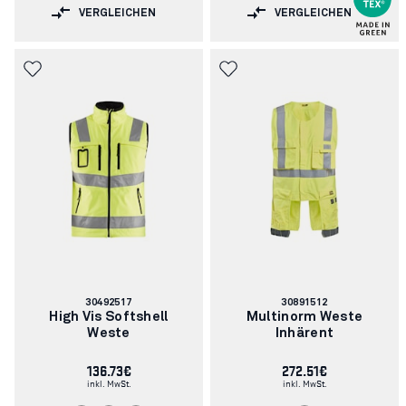
VERGLEICHEN
VERGLEICHEN
Artikelnummer:
Artikelnummer:
30492517
30891512
High Vis Softshell
Multinorm Weste
Weste
Inhärent
136.73€
272.51€
inkl. MwSt.
inkl. MwSt.