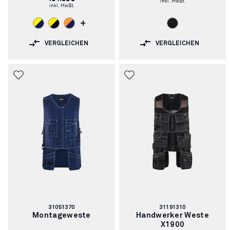
inkl. MwSt.
+
VERGLEICHEN
VERGLEICHEN
Artikelnummer:
Artikelnummer:
31051370
31191310
Montageweste
Handwerker Weste
X1900