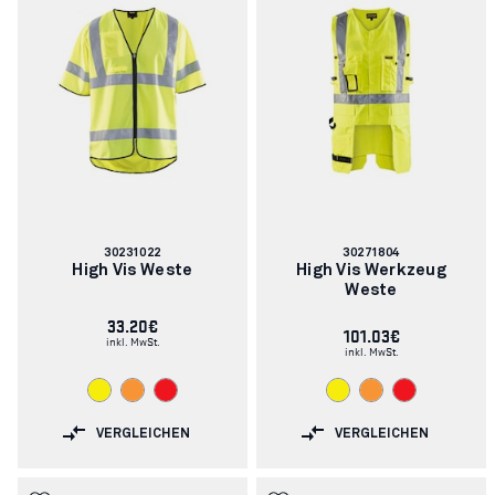
Artikelnummer:
Artikelnummer:
30231022
30271804
High Vis Weste
High Vis Werkzeug
Weste
33.20€
101.03€
inkl. MwSt.
inkl. MwSt.
VERGLEICHEN
VERGLEICHEN