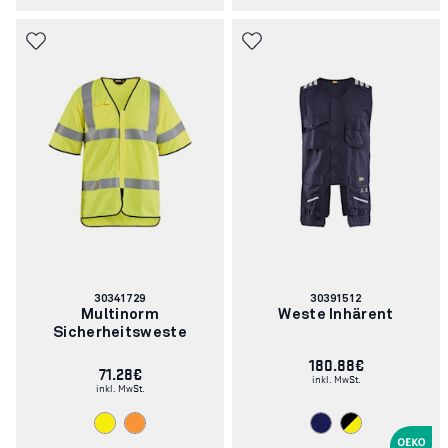
Artikelnummer:
Artikelnummer:
30341729
30391512
Multinorm
Weste Inhärent
Sicherheitsweste
180.88€
71.28€
inkl. MwSt.
inkl. MwSt.