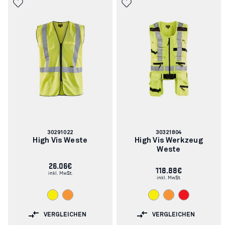
Artikelnummer:
Artikelnummer:
30291022
30321804
High Vis Weste
High Vis Werkzeug
Weste
26.06€
118.88€
inkl. MwSt.
inkl. MwSt.
VERGLEICHEN
VERGLEICHEN