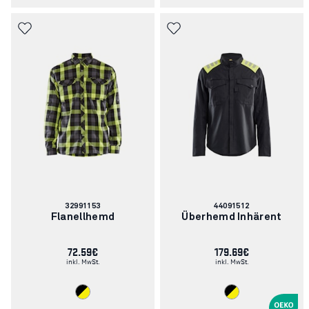
Artikelnummer:
Artikelnummer:
32991153
44091512
Flanellhemd
Überhemd Inhärent
72.59€
179.69€
inkl. MwSt.
inkl. MwSt.