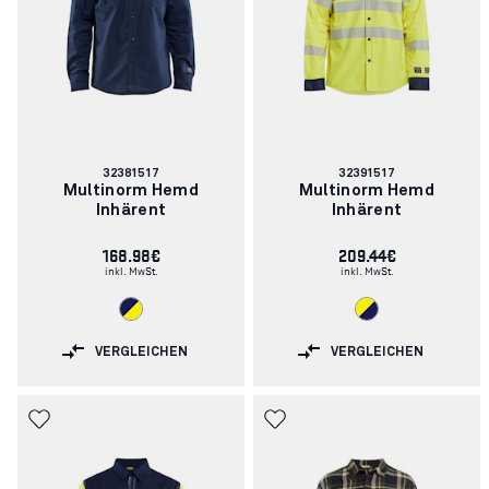
Artikelnummer:
Artikelnummer:
32381517
32391517
Multinorm Hemd
Multinorm Hemd
Inhärent
Inhärent
168.98€
209.44€
inkl. MwSt.
inkl. MwSt.
VERGLEICHEN
VERGLEICHEN