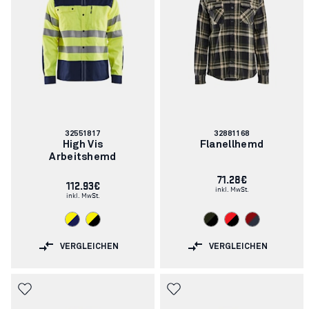
Artikelnummer:
Artikelnummer:
32551817
32881168
High Vis
Flanellhemd
Arbeitshemd
71.28€
112.93€
inkl. MwSt.
inkl. MwSt.
VERGLEICHEN
VERGLEICHEN