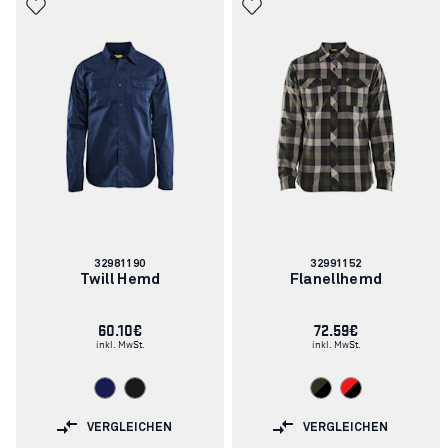
Artikelnummer:
Artikelnummer:
32981190
32991152
Twill Hemd
Flanellhemd
60.10€
72.59€
inkl. MwSt.
inkl. MwSt.
VERGLEICHEN
VERGLEICHEN