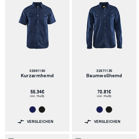
Artikelnummer:
Artikelnummer:
32961190
32971135
Kurzarmhemd
Baumwollhemd
55.34€
70.81€
inkl. MwSt.
inkl. MwSt.
VERGLEICHEN
VERGLEICHEN