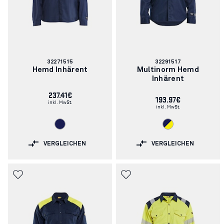
Artikelnummer:
Artikelnummer:
32271515
32291517
Hemd Inhärent
Multinorm Hemd
Inhärent
237.41€
193.97€
inkl. MwSt.
inkl. MwSt.
VERGLEICHEN
VERGLEICHEN