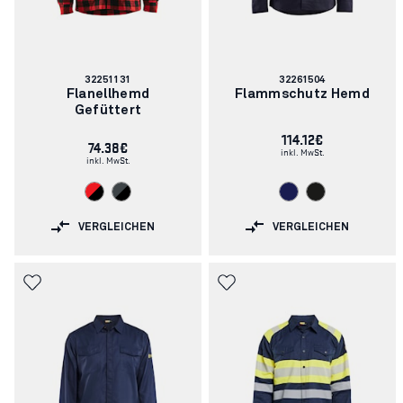
Artikelnummer:
Artikelnummer:
32251131
32261504
Flanellhemd
Flammschutz Hemd
Gefüttert
114.12€
74.38€
inkl. MwSt.
inkl. MwSt.
VERGLEICHEN
VERGLEICHEN