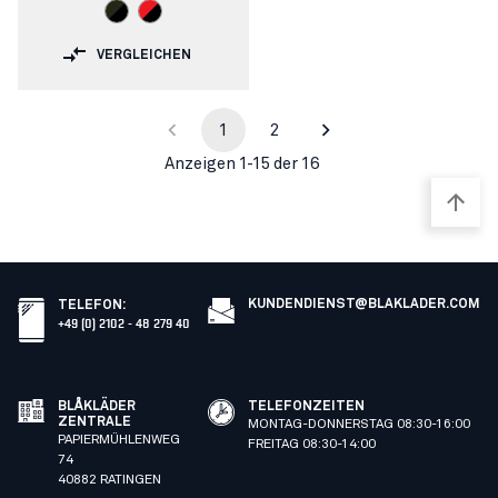
VERGLEICHEN
1
2
Anzeigen 1-15 der 16
KUNDENDIENST@BLAKLADER.COM
TELEFON
:
+49 (0) 2102 - 48 279 40
BLÅKLÄDER
TELEFONZEITEN
ZENTRALE
MONTAG-DONNERSTAG 08:30-16:00
PAPIERMÜHLENWEG
FREITAG 08:30-14:00
74
40882 RATINGEN