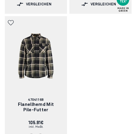
VERGLEICHEN
VERGLEICHEN
Artikelnummer:
47041168
Flanellhemd Mit
Pile-Futter
105.91€
inkl. MwSt.