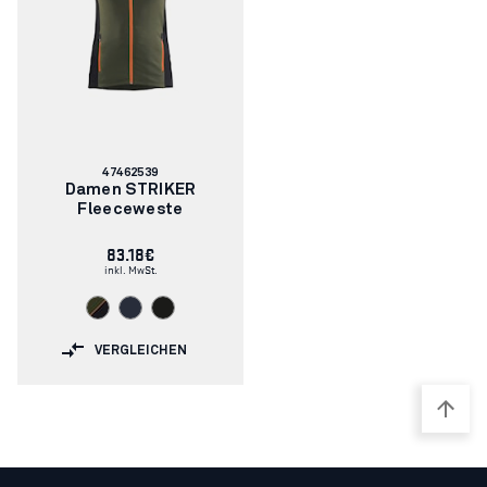
Artikelnummer:
47462539
Damen STRIKER
Fleeceweste
83.18€
inkl. MwSt.
VERGLEICHEN