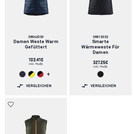
Artikelnummer:
Artikelnummer:
38642030
38812032
Damen Weste Warm
Smarte
Gefüttert
Wärmeweste Für
Damen
103.41€
327.25€
inkl. MwSt.
inkl. MwSt.
+
VERGLEICHEN
VERGLEICHEN