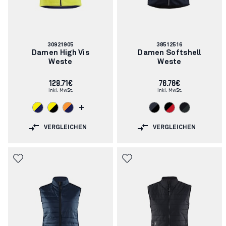
Artikelnummer:
Artikelnummer:
30921905
38512516
Damen High Vis
Damen Softshell
Weste
Weste
129.71€
76.76€
inkl. MwSt.
inkl. MwSt.
+
VERGLEICHEN
VERGLEICHEN