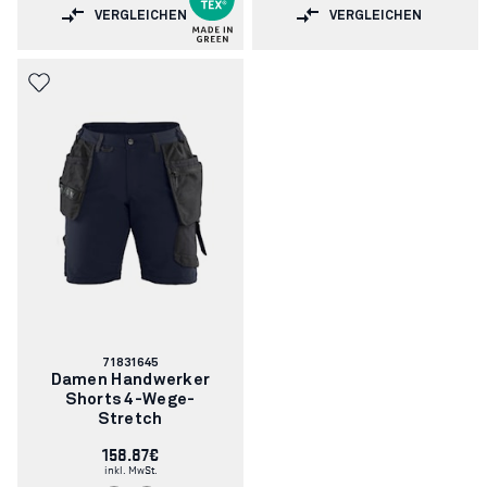
VERGLEICHEN
VERGLEICHEN
Artikelnummer:
71831645
Damen Handwerker
Shorts 4-Wege-
Stretch
158.87€
inkl. MwSt.