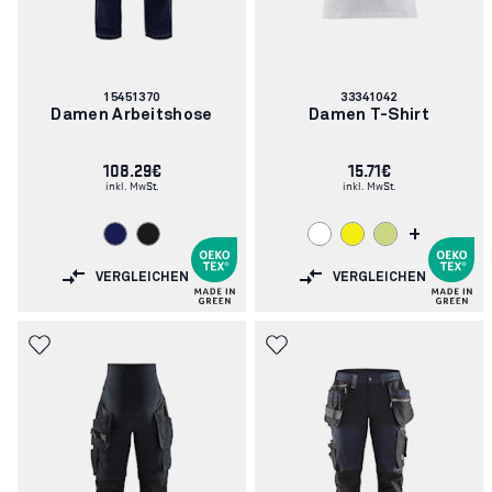
Artikelnummer:
Artikelnummer:
15451370
33341042
Damen Arbeitshose
Damen T-Shirt
108.29€
15.71€
inkl. MwSt.
inkl. MwSt.
+
VERGLEICHEN
VERGLEICHEN