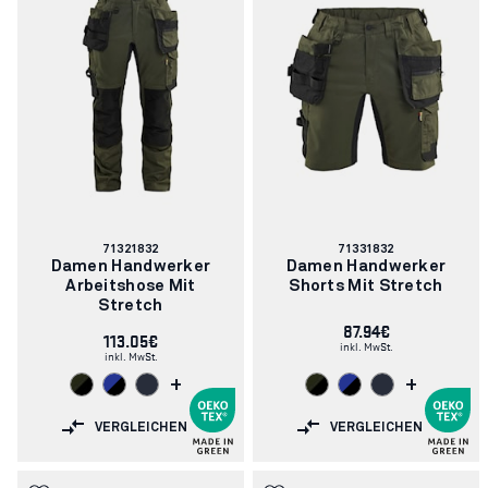
Artikelnummer:
Artikelnummer:
71321832
71331832
Damen Handwerker
Damen Handwerker
Arbeitshose Mit
Shorts Mit Stretch
Stretch
87.94€
113.05€
inkl. MwSt.
inkl. MwSt.
+
+
VERGLEICHEN
VERGLEICHEN