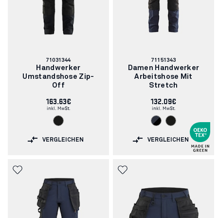
Artikelnummer:
Artikelnummer:
71031344
71151343
Handwerker
Damen Handwerker
Umstandshose Zip-
Arbeitshose Mit
Off
Stretch
163.63€
132.09€
inkl. MwSt.
inkl. MwSt.
VERGLEICHEN
VERGLEICHEN