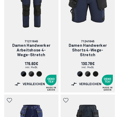
Artikelnummer:
Artikelnummer:
71211645
71241645
Damen Handwerker
Damen Handwerker
Arbeitshose 4-
Shorts 4-Wege-
Wege-Stretch
Stretch
176.60€
130.78€
inkl. MwSt.
inkl. MwSt.
VERGLEICHEN
VERGLEICHEN