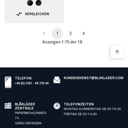
VERGLEICHEN
1
2
Anzeigen 1-15 der 19
KUNDENDIENST@BLAKLADER.COM
TELEFON
:
+49 (0) 2102 - 48 279 40
BLÅKLÄDER
TELEFONZEITEN
ZENTRALE
MONTAG-DONNERSTAG 08:30-16:00
PAPIERMÜHLENWEG
FREITAG 08:30-14:00
74
40882 RATINGEN