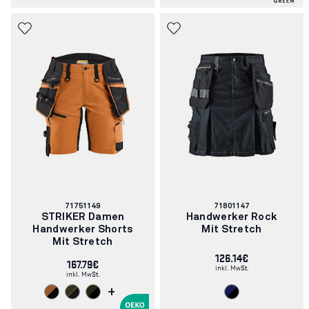
Artikelnummer:
Artikelnummer:
71751149
71801147
STRIKER Damen
Handwerker Rock
Handwerker Shorts
Mit Stretch
Mit Stretch
126.14€
167.79€
inkl. MwSt.
inkl. MwSt.
+