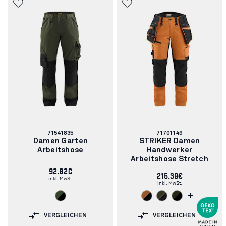
Artikelnummer:
Artikelnummer:
71541835
71701149
Damen Garten
STRIKER Damen
Arbeitshose
Handwerker
Arbeitshose Stretch
92.82€
215.39€
inkl. MwSt.
inkl. MwSt.
+
VERGLEICHEN
VERGLEICHEN