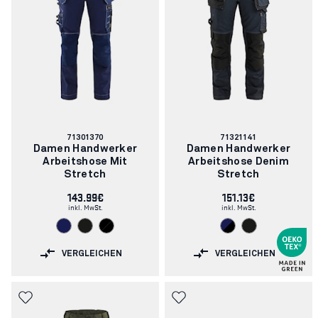
Artikelnummer:
Artikelnummer:
71301370
71321141
Damen Handwerker
Damen Handwerker
Arbeitshose Mit
Arbeitshose Denim
Stretch
Stretch
143.99€
151.13€
inkl. MwSt.
inkl. MwSt.
VERGLEICHEN
VERGLEICHEN