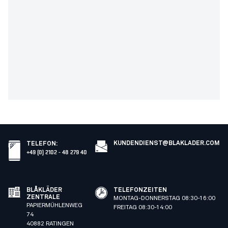
KUNDENDIENST@BLAKLADER.COM
TELEFON
:
+49 (0) 2102 - 48 279 40
BLÅKLÄDER
TELEFONZEITEN
ZENTRALE
MONTAG-DONNERSTAG 08:30-16:00
PAPIERMÜHLENWEG
FREITAG 08:30-14:00
74
40882 RATINGEN