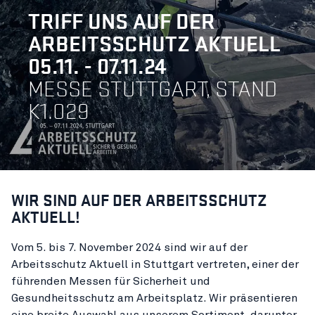
TRIFF UNS AUF DER
ARBEITSSCHUTZ AKTUELL
05.11. - 07.11.24
MESSE STUTTGART, STAND
K1.029
WIR SIND AUF DER ARBEITSSCHUTZ
AKTUELL!
Vom 5. bis 7. November 2024 sind wir auf der
Arbeitsschutz Aktuell in Stuttgart vertreten, einer der
führenden Messen für Sicherheit und
Gesundheitsschutz am Arbeitsplatz. Wir präsentieren
eine breite Auswahl aus unserem Sortiment, darunter