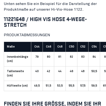
Unten sehen Sie ein Beispiel für die Darstellung der
Produktmaße auf unserer Hi-Vis-Hose 1122.
11221648 / HIGH VIS HOSE 4-WEGE-
STRETCH
PRODUKTABMESSUNGEN
Maße
C44
C46
C48
C50
C52
C54
C
Innenbeinlänge
79
80
81
82
83
84
8
(cm)
Taillenweite
40
42
44
46
48
50,5
5
(cm)
Hüftweite (cm)
49,5
51,5
53,5
55,5
57,5
59,5
61
FINDEN SIE IHRE GRÖSSE, INDEM SIE IHR