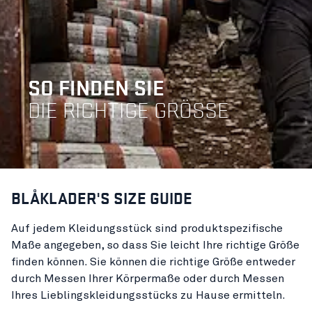
SO FINDEN SIE
DIE RICHTIGE GRÖSSE
BL
Å
KLADER'S SIZE GUIDE
Auf jedem Kleidungsstück sind produktspezifische
Maße angegeben, so dass Sie leicht Ihre richtige Größe
finden können. Sie können die richtige Größe entweder
durch Messen Ihrer Körpermaße oder durch Messen
Ihres Lieblingskleidungsstücks zu Hause ermitteln.