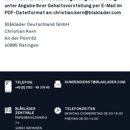
unter Angabe Ihrer Gehaltsvorstellung per E-Mail im
PDF-Dateiformat an: christian.kern@blaklader.com
Blåkläder Deutschland GmbH
Christian Kern
An der Pönt 62
40885 Ratingen
KUNDENDIENST@BLAKLADER.COM
TELEFON
:
+49 (0) 2102 - 48 279 40
BLÅKLÄDER
TELEFONZEITEN
ZENTRALE
MONTAG-DONNERSTAG 08:30-16:00
PAPIERMÜHLENWEG
FREITAG 08:30-14:00
74
40882 RATINGEN