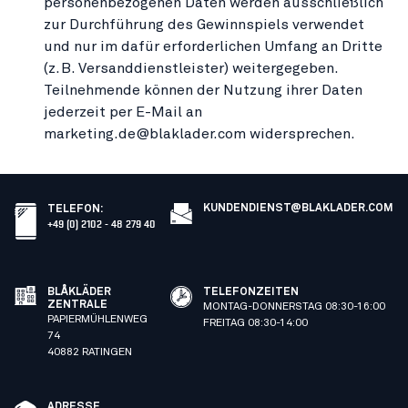
personenbezogenen Daten werden ausschließlich
zur Durchführung des Gewinnspiels verwendet
und nur im dafür erforderlichen Umfang an Dritte
(z. B. Versanddienstleister) weitergegeben.
Teilnehmende können der Nutzung ihrer Daten
jederzeit per E-Mail an
marketing.de@blaklader.com widersprechen.
KUNDENDIENST@BLAKLADER.COM
TELEFON
:
+49 (0) 2102 - 48 279 40
BLÅKLÄDER
TELEFONZEITEN
ZENTRALE
MONTAG-DONNERSTAG 08:30-16:00
PAPIERMÜHLENWEG
FREITAG 08:30-14:00
74
40882 RATINGEN
ADRESSE