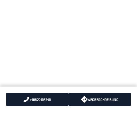
+49822193740
WEGBESCHREIBUNG
KUNDENDIENST@BLAKLADER.COM
TELEFON
:
+49 (0) 2102 - 48 279 40