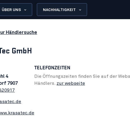
ÜBER UNS
NACHHALTIGKEIT
zur Händlersuche
Tec GmbH
TELEFONZEITEN
hl 4
Die Öffnungszeiten finden Sie auf der Webs
orf 7907
Händlers.
zur webseite
3420917
asatec.de
www.krasatec.de