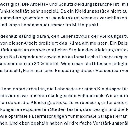
wort gibt. Die Arbeits- und Schutzkleidungsbranche ist im 
unktionalität sehr speziell. Da ein Kleidungsstück nicht a
 unmodern geworden ist, sondern erst wenn es verschlissen 
 und lange Lebensdauer immer im Mittelpunkt.
 deshalb ständig daran, den Lebenszyklus der Kleidungsst
 von dieser Arbeit profitiert das Klima am meisten. Ein Beis
stärkungen an den wesentlichen Stellen des Kleidungsstück
gere Nutzungsdauer sowie eine automatische Einsparung al
ressourcen um 30 % bietet. Wenn man stattdessen lediglic
ustauscht, kann man eine Einsparung dieser Ressourcen vo
ufend daran arbeiten, die Lebensdauer eines Kleidungsstü
reduzieren wir unseren ökologischen Fußabdruck. Wir arbeit
en daran, die Kleidungsstücke zu verbessern, unter ander
kungen an exponierten Stellen testen, das Design und die
wie optimale Fasermischungen für maximale Strapazierfäh
hen. Und eben deshalb haben wir dreifache Verstärkungsnä