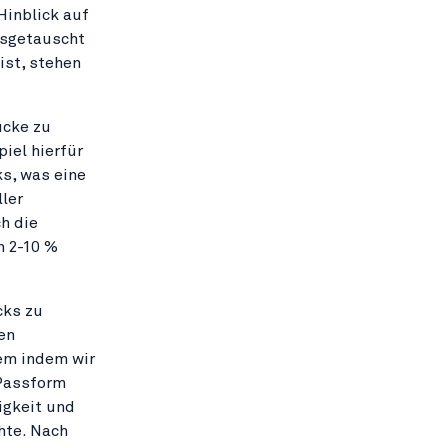
Hinblick auf
usgetauscht
ist, stehen
ücke zu
piel hierfür
s, was eine
ler
h die
n 2-10 %
cks zu
en
em indem wir
 Passform
igkeit und
hte. Nach