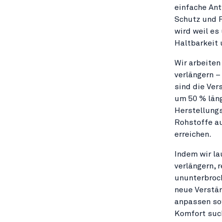
einfache Ant
Schutz und F
wird weil es
Haltbarkeit
Wir arbeiten
verlängern –
sind die Ver
um 50 % län
Herstellungs
Rohstoffe a
erreichen.
Indem wir la
verlängern, 
ununterbroch
neue Verstär
anpassen so
Komfort suc