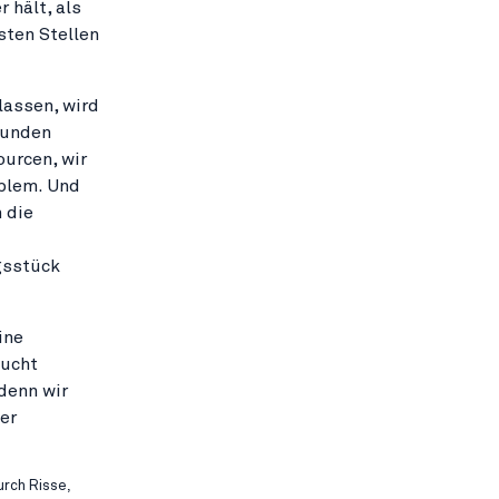
 hält, als
sten Stellen
lassen, wird
Kunden
ourcen, wir
blem. Und
 die
ngsstück
ine
aucht
denn wir
er
urch Risse,