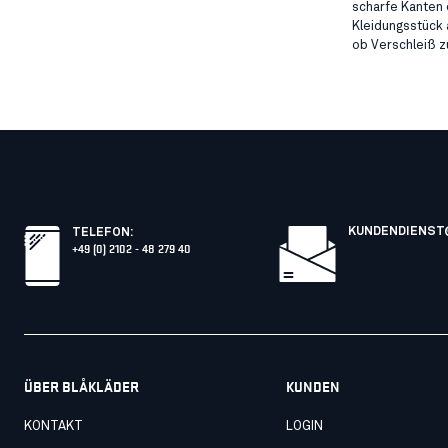
scharfe Kanten
Kleidungsstück 
ob Verschleiß z
KUNDENDIENST
TELEFON
:
+49 (0) 2102 - 48 279 40
ÜBER BLÅKLÄDER
KUNDEN
KONTAKT
LOGIN