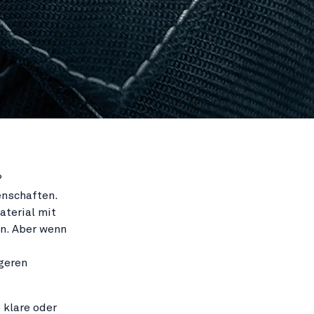
?
enschaften.
terial mit
n. Aber wenn
geren
e klare oder