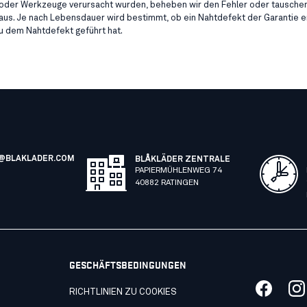
 oder Werkzeuge verursacht wurden, beheben wir den Fehler oder tausche
aus. Je nach Lebensdauer wird bestimmt, ob ein Nahtdefekt der Garantie e
u dem Nahtdefekt geführt hat.
@BLAKLADER.COM
BLÅKLÄDER ZENTRALE
PAPIERMÜHLENWEG 74
40882 RATINGEN
GESCHÄFTSBEDINGUNGEN
RICHTLINIEN ZU COOKIES