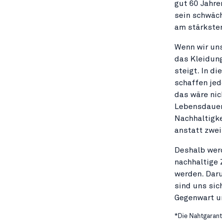
gut 60 Jahre
sein schwäch
am stärksten
Wenn wir un
das Kleidung
steigt. In d
schaffen jed
das wäre nic
Lebensdauer 
Nachhaltigke
anstatt zwei
Deshalb werd
nachhaltige 
werden. Daru
sind uns sic
Gegenwart un
*Die Nahtgarant