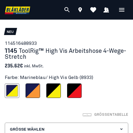
NEU
11451648
8933
1145
ToolRig™ High Vis Arbeitshose 4-Wege-
Stretch
235.62€
inkl. MwSt.
Farbe: Marineblau/ High Vis Gelb (8933)
blau/ High Vis Gelb
Marineblau/Orange
Schwarz/High Vis Gelb
Schwarz/High Vis Rot
GRÖSSENTABELLE
GRÖSSE WÄHLEN