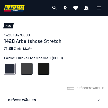
NEU
14281847
8600
1428
Arbeitshose Stretch
71.28€
inkl. MwSt.
Farbe: Dunkel Marineblau (8600)
nkel Marineblau
Mittelgrau
Schwarz
GRÖSSENTABELLE
GRÖSSE WÄHLEN