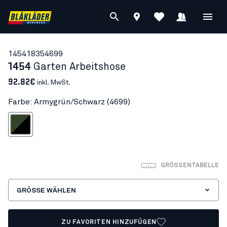
14541835
4699
1454
Garten Arbeitshose
92.82€
inkl. MwSt.
Farbe: Armygrün/Schwarz (4699)
mygrün/Schwarz
GRÖSSENTABELLE
GRÖSSE WÄHLEN
ZU FAVORITEN HINZUFÜGEN