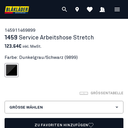
14591146
9899
1459
Service Arbeitshose Stretch
123.64€
inkl. MwSt.
Farbe: Dunkelgrau/Schwarz (9899)
kelgrau/Schwarz
GRÖSSENTABELLE
GRÖSSE WÄHLEN
ZU FAVORITEN HINZUFÜGEN