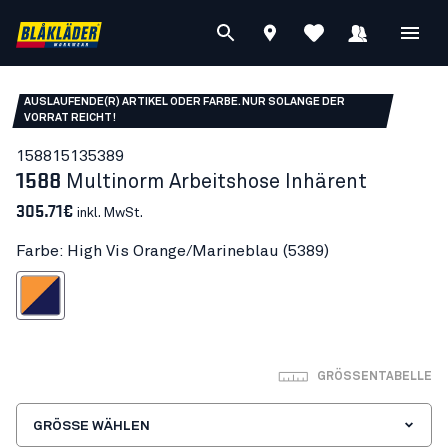
AUSLAUFENDE(R) ARTIKEL ODER FARBE. NUR SOLANGE DER
VORRAT REICHT!
15881513
5389
1588
Multinorm Arbeitshose Inhärent
305.71€
inkl. MwSt.
Farbe: High Vis Orange/Marineblau (5389)
s Orange/Marineblau
GRÖSSENTABELLE
GRÖSSE WÄHLEN