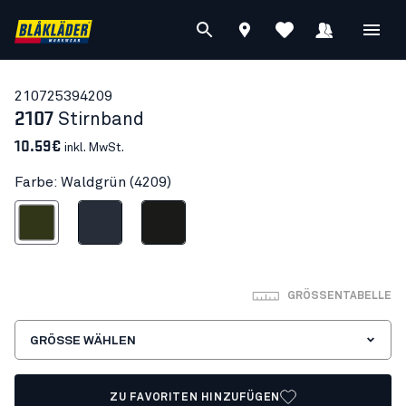
21072539
4209
2107
Stirnband
10.59€
inkl. MwSt.
Farbe: Waldgrün (4209)
Waldgrün
Dunkel Marineblau
Schwarz
GRÖSSENTABELLE
GRÖSSE WÄHLEN
ZU FAVORITEN HINZUFÜGEN