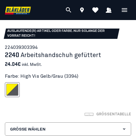
AUSLAUFENDE(R) ARTIKEL ODER FARBE. NUR SOLANGE DER
VORRAT REICHT!
22403930
3394
2240
Arbeitshandschuh gefüttert
24.04€
inkl. MwSt.
Farbe: High Vis Gelb/Grau (3394)
h Vis Gelb/Grau
GRÖSSENTABELLE
GRÖSSE WÄHLEN