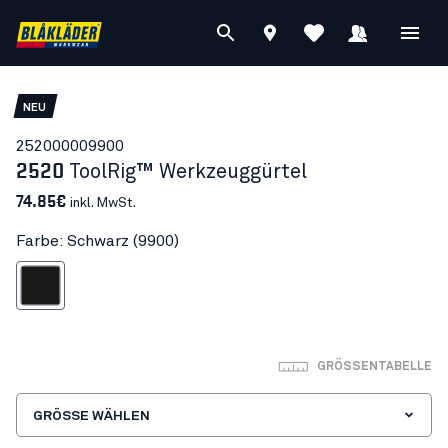
NEU
25200000
9900
2520
ToolRig™ Werkzeuggürtel
74.85€
inkl. MwSt.
Farbe: Schwarz (9900)
Schwarz
GRÖSSENTABELLE
GRÖSSE WÄHLEN