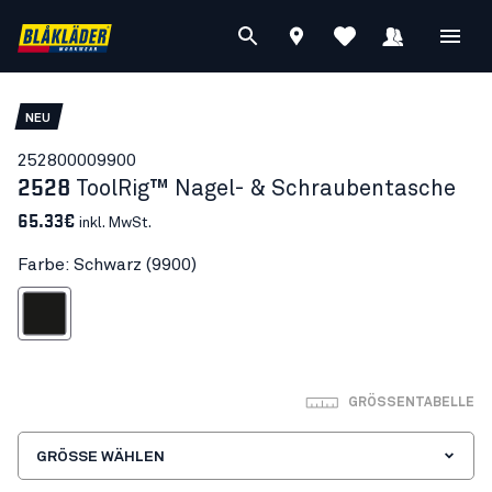
NEU
25280000
9900
2528
ToolRig™ Nagel- & Schraubentasche
65.33€
inkl. MwSt.
Farbe: Schwarz (9900)
Schwarz
GRÖSSENTABELLE
GRÖSSE WÄHLEN