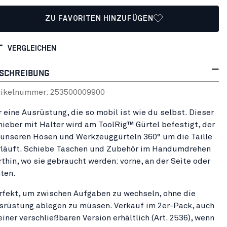
ZU FAVORITEN HINZUFÜGEN
VERGLEICHEN
SCHREIBUNG
tikelnummer:
25350000
9900
r eine Ausrüstung, die so mobil ist wie du selbst. Dieser
hieber mit Halter wird am ToolRig™ Gürtel befestigt, der
 unseren Hosen und Werkzeuggürteln 360° um die Taille
rläuft. Schiebe Taschen und Zubehör im Handumdrehen
rthin, wo sie gebraucht werden: vorne, an der Seite oder
nten.
rfekt, um zwischen Aufgaben zu wechseln, ohne die
srüstung ablegen zu müssen. Verkauf im 2er-Pack, auch
einer verschließbaren Version erhältlich (Art. 2536), wenn