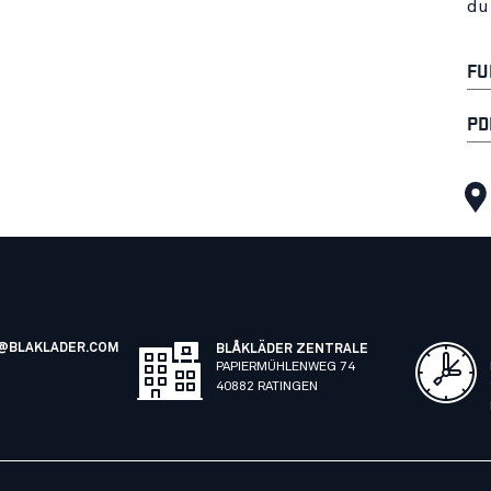
du
FU
PD
@BLAKLADER.COM
BLÅKLÄDER ZENTRALE
PAPIERMÜHLENWEG 74
40882 RATINGEN