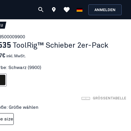
ANMELDEN
EU
350000
9900
535
ToolRig™ Schieber 2er-Pack
17€
inkl. MwSt.
rbe: Schwarz (9900)
warz
GRÖSSENTABELLE
öße: Größe wählen
e size