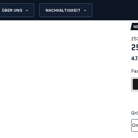
ÜBER UNS
NACHHALTIGKEIT
N
25
2
4.
Fa
Sch
Gr
On