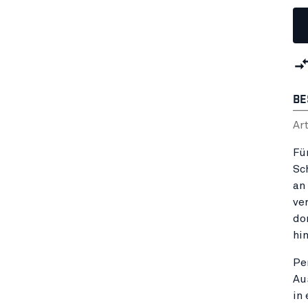
BE
Ar
Fü
Sc
an
ve
do
hi
Pe
Au
in 