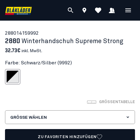
28801415
9992
2880
Winterhandschuh Supreme Strong
32.73€
inkl. MwSt.
Farbe: Schwarz/Silber (9992)
chwarz/Silber
GRÖSSENTABELLE
GRÖSSE WÄHLEN
ZU FAVORITEN HINZUFÜGEN