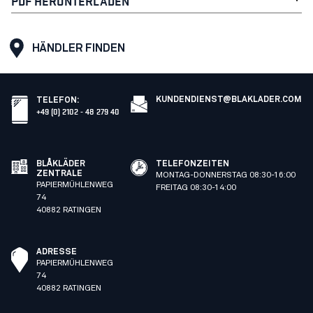
PDF HERUNTERLADEN
HÄNDLER FINDEN
KUNDENDIENST@BLAKLADER.COM
TELEFON
:
+49 (0) 2102 - 48 279 40
BLÅKLÄDER
TELEFONZEITEN
ZENTRALE
MONTAG-DONNERSTAG 08:30-16:00
PAPIERMÜHLENWEG
FREITAG 08:30-14:00
74
40882 RATINGEN
ADRESSE
PAPIERMÜHLENWEG
74
40882 RATINGEN