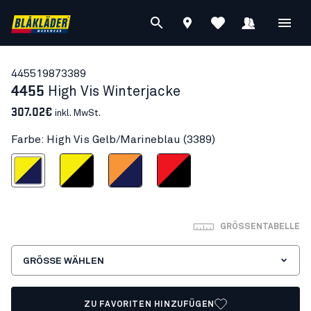
44551987
3389
4455
High Vis Winterjacke
307.02€
inkl. MwSt.
Farbe: High Vis Gelb/Marineblau (3389)
is Gelb/Marineblau
High Vis Gelb/Schwarz
High Vis Orange/Marineblau
High Vis Rot/Schwarz
GRÖSSENTABELLE
GRÖSSE WÄHLEN
ZU FAVORITEN HINZUFÜGEN