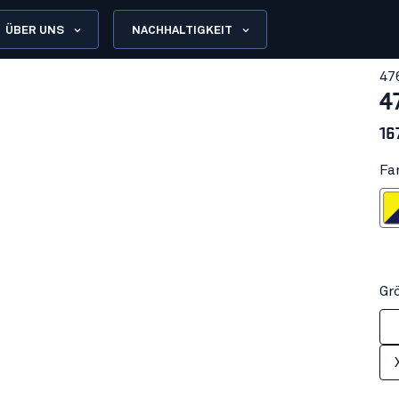
ÜBER UNS
NACHHALTIGKEIT
47
4
16
Fa
High Vis Ge
Hi
Gr