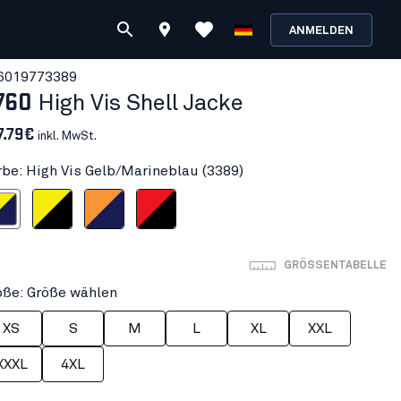
ANMELDEN
601977
3389
760
High Vis Shell Jacke
7.79€
inkl. MwSt.
rbe: High Vis Gelb/Marineblau (3389)
lb/Marineblau
gh Vis Gelb/Schwarz
High Vis Orange/Marineblau
High Vis Rot/Schwarz
GRÖSSENTABELLE
öße: Größe wählen
XS
S
M
L
XL
XXL
XXXL
4XL