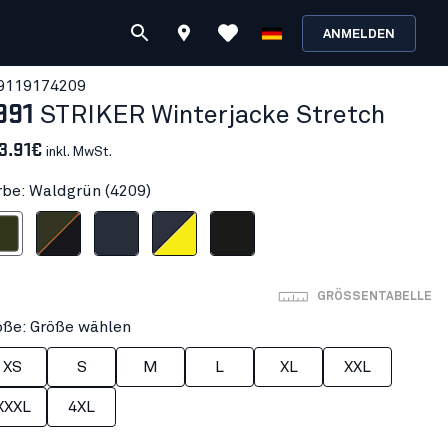
ANMELDEN
911917
4209
991
STRIKER Winterjacke Stretch
3.91€
inkl. MwSt.
rbe: Waldgrün (4209)
dgrün
Waldgrün/Rost
Dunkel Marineblau
Dunkel Marineblau/High Vis Gelb
Schwarz
GRÖSSENTABELLE
öße: Größe wählen
XS
S
M
L
XL
XXL
XXXL
4XL