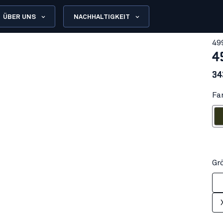
ÜBER UNS
NACHHALTIGKEIT
49
4
34
Fa
Wal
Gr