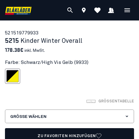
52151977
9933
5215
Kinder Winter Overall
178.38€
inkl. MwSt.
Farbe: Schwarz/High Vis Gelb (9933)
arz/High Vis Gelb
GRÖSSENTABELLE
GRÖSSE WÄHLEN
ZU FAVORITEN HINZUFÜGEN