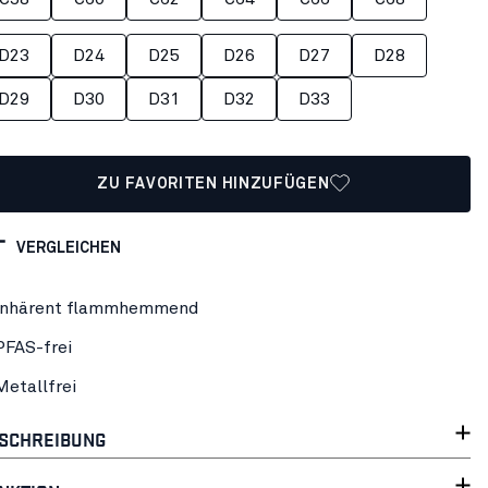
D23
D24
D25
D26
D27
D28
D29
D30
D31
D32
D33
ZU FAVORITEN HINZUFÜGEN
VERGLEICHEN
Inhärent flammhemmend
PFAS-frei
Metallfrei
SCHREIBUNG