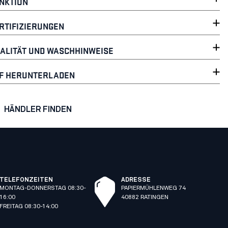
NKTION
RTIFIZIERUNGEN
ALITÄT UND WASCHHINWEISE
F HERUNTERLADEN
HÄNDLER FINDEN
TELEFONZEITEN
ADRESSE
MONTAG-DONNERSTAG 08:30-
PAPIERMÜHLENWEG 74
16:00
40882 RATINGEN
FREITAG 08:30-14:00