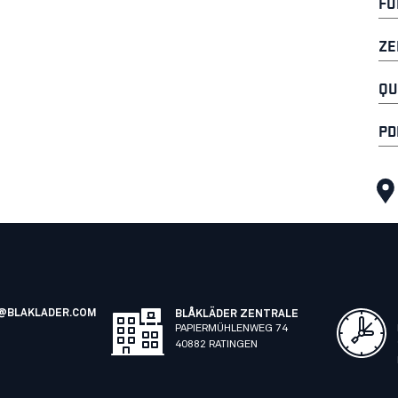
FU
ZE
QU
PD
@BLAKLADER.COM
BLÅKLÄDER ZENTRALE
PAPIERMÜHLENWEG 74
40882 RATINGEN