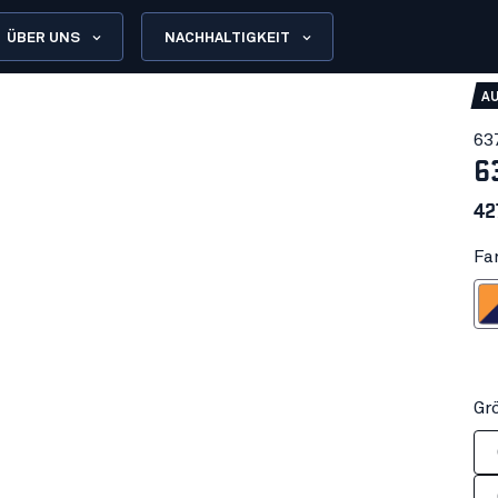
ÜBER UNS
NACHHALTIGKEIT
A
63
6
42
Fa
High Vis Ora
Gr