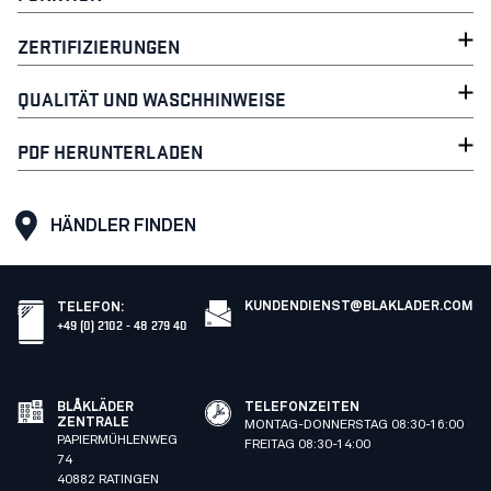
ZERTIFIZIERUNGEN
QUALITÄT UND WASCHHINWEISE
PDF HERUNTERLADEN
HÄNDLER FINDEN
KUNDENDIENST@BLAKLADER.COM
TELEFON
:
+49 (0) 2102 - 48 279 40
BLÅKLÄDER
TELEFONZEITEN
ZENTRALE
MONTAG-DONNERSTAG 08:30-16:00
PAPIERMÜHLENWEG
FREITAG 08:30-14:00
74
40882 RATINGEN