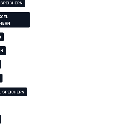
 SPEICHERN
XCEL
CHERN
N
RN
L SPEICHERN