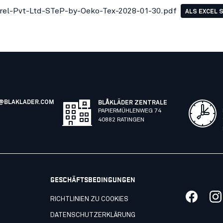
el-Pvt-Ltd-STeP-by-Oeko-Tex-2028-01-30.pdf
ALS EXCEL 
@BLAKLADER.COM
BLÅKLÄDER ZENTRALE
PAPIERMÜHLENWEG 74
40882 RATINGEN
GESCHÄFTSBEDINGUNGEN
RICHTLINIEN ZU COOKIES
DATENSCHUTZERKLÄRUNG