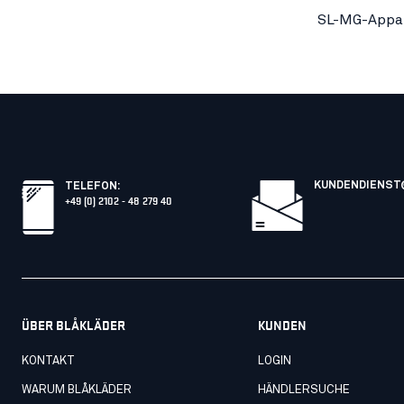
SL-MG-Appar
KUNDENDIENST
TELEFON
:
+49 (0) 2102 - 48 279 40
ÜBER BLÅKLÄDER
KUNDEN
KONTAKT
LOGIN
WARUM BLÅKLÄDER
HÄNDLERSUCHE