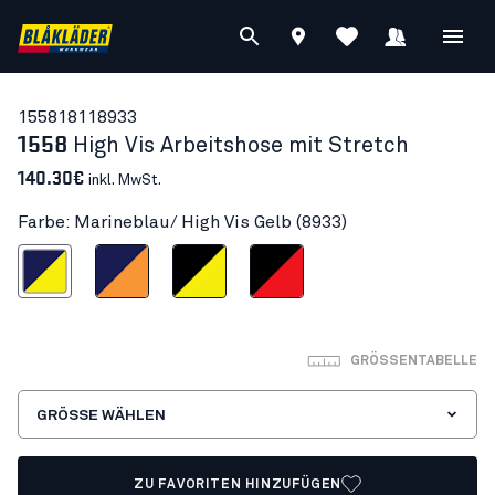
15581811
8933
1558
High Vis Arbeitshose mit Stretch
140.30€
inkl. MwSt.
Farbe: Marineblau/ High Vis Gelb (8933)
blau/ High Vis Gelb
Marineblau/Orange
Schwarz/High Vis Gelb
Schwarz/High Vis Rot
GRÖSSENTABELLE
GRÖSSE WÄHLEN
ZU FAVORITEN HINZUFÜGEN