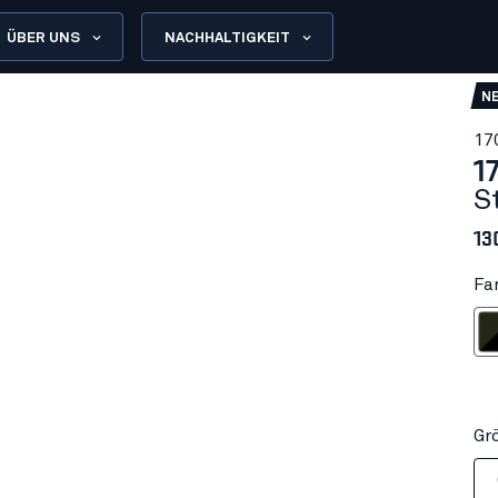
ÜBER UNS
NACHHALTIGKEIT
N
17
1
S
13
Fa
Waldgrü
Gr