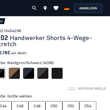
ANMELDEN
EU
021645
4298
702
Handwerker Shorts 4-Wege-
tretch
0.78€
inkl. MwSt.
rbe: Waldgrün/Schwarz (4298)
n/Schwarz
Nougat/Schwarz
Dunkel Marineblau/Schwarz
Mittelgrau/Schwarz
Schwarz
GRÖSSENTABELLE
öße: Größe wählen
C44
C46
C48
C50
C52
C54