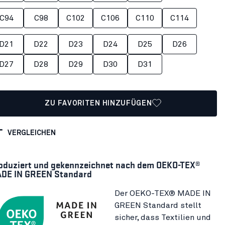
C94
C98
C102
C106
C110
C114
D21
D22
D23
D24
D25
D26
D27
D28
D29
D30
D31
ZU FAVORITEN HINZUFÜGEN
VERGLEICHEN
oduziert und gekennzeichnet nach dem OEKO-TEX®
DE IN GREEN Standard
Der OEKO-TEX® MADE IN
GREEN Standard stellt
sicher, dass Textilien und