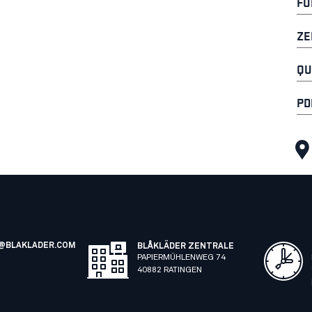
FU
ZE
QU
PD
@BLAKLADER.COM
BLÅKLÄDER ZENTRALE
PAPIERMÜHLENWEG 74
40882 RATINGEN