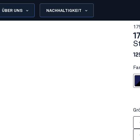
ÜBER UNS
NACHHALTIGKEIT
17
1
S
12
Fa
Marinebl
Gr