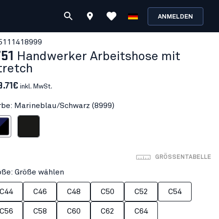
ANMELDEN
511141
8999
751
Handwerker Arbeitshose mit
tretch
9.71€
inkl. MwSt.
rbe: Marineblau/Schwarz (8999)
au/Schwarz
Schwarz
GRÖSSENTABELLE
öße: Größe wählen
C44
C46
C48
C50
C52
C54
C56
C58
C60
C62
C64