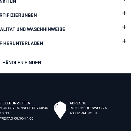
NKTION
RTIFIZIERUNGEN
ALITÄT UND WASCHHINWEISE
F HERUNTERLADEN
HÄNDLER FINDEN
TELEFONZEITEN
ADRESSE
MONTAG-DONNERSTAG 08:30-
PAPIERMÜHLENWEG 74
16:00
40882 RATINGEN
FREITAG 08:30-14:00