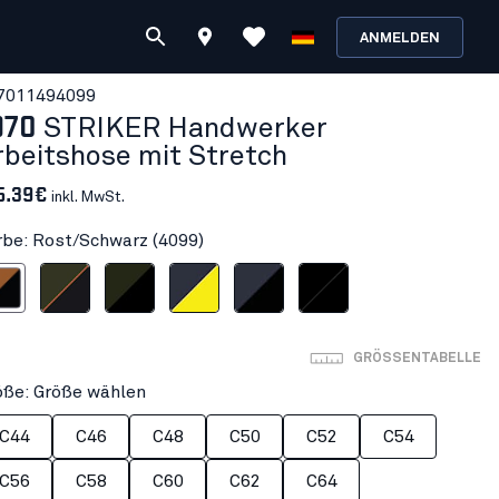
ANMELDEN
701149
4099
970
STRIKER Handwerker
rbeitshose mit Stretch
5.39€
inkl. MwSt.
rbe: Rost/Schwarz (4099)
Schwarz
Waldgrün/Rost
Waldgrün/Schwarz
Dunkel Marineblau/High Vis Gelb
Dunkel Marineblau/Schwarz
Schwarz/Schwarz
GRÖSSENTABELLE
öße: Größe wählen
C44
C46
C48
C50
C52
C54
C56
C58
C60
C62
C64