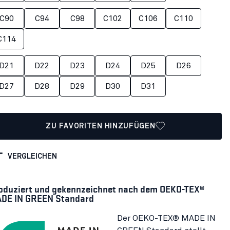
C90
C94
C98
C102
C106
C110
C114
D21
D22
D23
D24
D25
D26
D27
D28
D29
D30
D31
ZU FAVORITEN HINZUFÜGEN
VERGLEICHEN
oduziert und gekennzeichnet nach dem OEKO-TEX®
DE IN GREEN Standard
Der OEKO-TEX® MADE IN