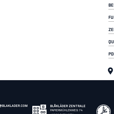
BE
FU
ZE
QU
PD
@BLAKLADER.COM
BLÅKLÄDER ZENTRALE
PAPIERMÜHLENWEG 74