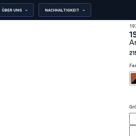
ÜBER UNS
NACHHALTIGKEIT
19
1
A
21
Fa
Rost/
Gr