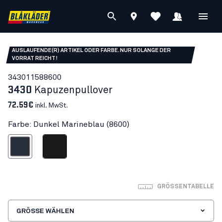
AUSLAUFENDE(R) ARTIKEL ODER FARBE. NUR SOLANGE DER
VORRAT REICHT!
34301158
8600
3430
Kapuzenpullover
72.59€
inkl. MwSt.
Farbe: Dunkel Marineblau (8600)
nkel Marineblau
Schwarz
GRÖSSENTABELLE
GRÖSSE WÄHLEN