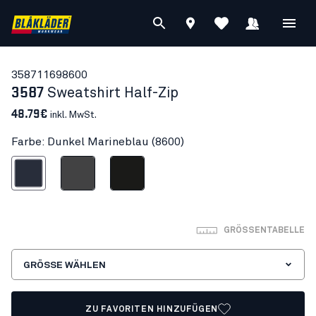
35871169
8600
3587
Sweatshirt Half-Zip
48.79€
inkl. MwSt.
Farbe: Dunkel Marineblau (8600)
nkel Marineblau
Mittelgrau
Schwarz
GRÖSSENTABELLE
GRÖSSE WÄHLEN
ZU FAVORITEN HINZUFÜGEN