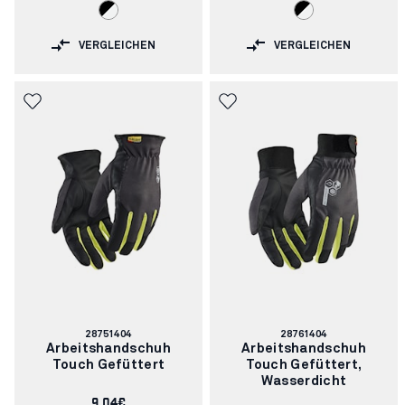
VERGLEICHEN
VERGLEICHEN
Artikelnummer:
Artikelnummer:
28751404
28761404
Arbeitshandschuh
Arbeitshandschuh
Touch Gefüttert
Touch Gefüttert,
Wasserdicht
9.04€