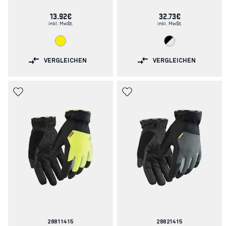
13.92€
32.73€
inkl. MwSt.
inkl. MwSt.
VERGLEICHEN
VERGLEICHEN
Artikelnummer:
Artikelnummer:
28811415
28821415