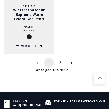
Artikelnummer:
29371412
Winterhandschuh
Supreme Warm
Leicht Gefüttert
15.47€
inkl. MwSt.
VERGLEICHEN
1
2
Anzeigen 1-15 der 21
KUNDENDIENST@BLAKLADER.COM
TELEFON
:
+49 (0) 2102 - 48 279 40