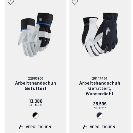
Artikelnummer:
Artikelnummer:
22883900
28111474
Arbeitshandschuh
Arbeitshandschuh
Gefüttert
Gefüttert,
Wasserdicht
13.08€
25.59€
inkl. MwSt.
inkl. MwSt.
VERGLEICHEN
VERGLEICHEN