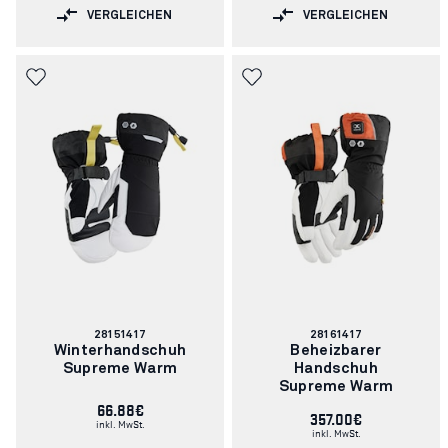
VERGLEICHEN
VERGLEICHEN
Artikelnummer:
Artikelnummer:
28151417
28161417
Winterhandschuh
Beheizbarer
Supreme Warm
Handschuh
Supreme Warm
66.88€
357.00€
inkl. MwSt.
inkl. MwSt.