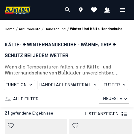
/
/
/
Home
Alle Produkte
Handschuhe
Winter Und Kälte Handschuhe
KÄLTE- & WINTERHANDSCHUHE - WÄRME, GRIP &
SCHUTZ BEI JEDEM WETTER
Wenn die Temperaturen fallen, sind
Kälte- und
Winterhandschuhe von Blåkläder
unverzichtbar.
Warm, griffig und robust – von Supreme Warm bis
Supreme Strong. Gefütterte Arbeitshandschuhe und
FUNKTION
HANDFLÄCHENMATERIAL
FUTTER
Wollhandschuhe halten deine Hände auch bei
Minusgraden zuverlässig einsatzbereit. Dank
NEUESTE
ALLE FILTER
innovativer Isolierung bleibt die Wärme dort, wo sie
hingehört: bei dir. So kannst du selbst bei Frost sicher,
21
gefundene Ergebnisse
LISTE ANZEIGEN
konzentriert und mit vollem Griff arbeiten. Blåkläder
Kälte- und Winterhandschuhe – für alle, die auch im
Winter vollen Einsatz zeigen.
Bei der Auswahl des richtigen Modells kommt es vor