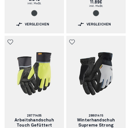
11.89€
inkl. MwSt.
inkl. MwSt.
VERGLEICHEN
VERGLEICHEN
Artikelnummer:
Artikelnummer:
28771405
28801415
Arbeitshandschuh
Winterhandschuh
Touch Gefüttert
Supreme Strong