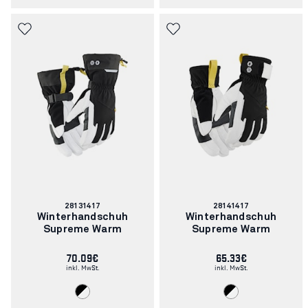
Artikelnummer:
Artikelnummer:
28131417
28141417
Winterhandschuh
Winterhandschuh
Supreme Warm
Supreme Warm
70.09€
65.33€
inkl. MwSt.
inkl. MwSt.